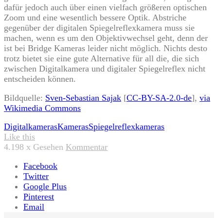
dafür jedoch auch über einen vielfach größeren optischen
Zoom und eine wesentlich bessere Optik. Abstriche
gegenüber der digitalen Spiegelreflexkamera muss sie
machen, wenn es um den Objektivwechsel geht, denn der
ist bei Bridge Kameras leider nicht möglich. Nichts desto
trotz bietet sie eine gute Alternative für all die, die sich
zwischen Digitalkamera und digitaler Spiegelreflex nicht
entscheiden können.
Bildquelle:
Sven-Sebastian Sajak
[
CC-BY-SA-2.0-de
],
via
Wikimedia Commons
Tags:
Digitalkameras
Kameras
Spiegelreflexkameras
Like this
4.198
x Gesehen
Kommentar
Facebook
Twitter
Google Plus
Pinterest
Email