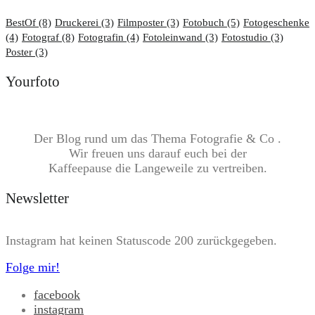
BestOf
(8)
Druckerei
(3)
Filmposter
(3)
Fotobuch
(5)
Fotogeschenke
(4)
Fotograf
(8)
Fotografin
(4)
Fotoleinwand
(3)
Fotostudio
(3)
Poster
(3)
Yourfoto
Der Blog rund um das Thema Fotografie & Co .
Wir freuen uns darauf euch bei der
Kaffeepause die Langeweile zu vertreiben.
Newsletter
Instagram hat keinen Statuscode 200 zurückgegeben.
Folge mir!
facebook
instagram