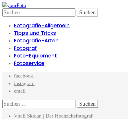
Skip
Skip
to
to
Search
Suchen
navigation
content
nach:
Fotografie-Allgemein
Tipps und Tricks
Fotografie-Arten
Fotograf
Foto-Equipment
Fotoservice
facebook
instagram
email
Search
Suchen
nach:
Vitali Skidan | Der Hochzeitsfotograf