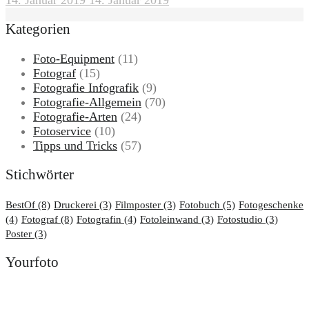
Kategorien
Foto-Equipment
(11)
Fotograf
(15)
Fotografie Infografik
(9)
Fotografie-Allgemein
(70)
Fotografie-Arten
(24)
Fotoservice
(10)
Tipps und Tricks
(57)
Stichwörter
BestOf
(8)
Druckerei
(3)
Filmposter
(3)
Fotobuch
(5)
Fotogeschenke
(4)
Fotograf
(8)
Fotografin
(4)
Fotoleinwand
(3)
Fotostudio
(3)
Poster
(3)
Yourfoto