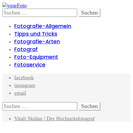
Skip
Skip
to
to
Search
Suchen
navigation
content
nach:
Fotografie-Allgemein
Tipps und Tricks
Fotografie-Arten
Fotograf
Foto-Equipment
Fotoservice
facebook
instagram
email
Search
Suchen
nach:
Vitali Skidan | Der Hochzeitsfotograf