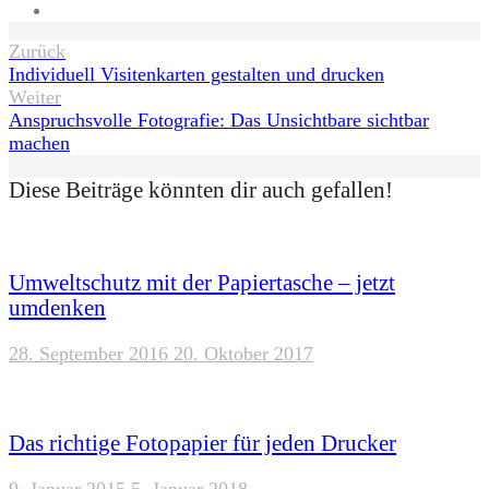
Website
Beitragsnavigation
Zurück
Individuell Visitenkarten gestalten und drucken
Weiter
Anspruchsvolle Fotografie: Das Unsichtbare sichtbar
machen
Diese Beiträge könnten dir auch gefallen!
Umweltschutz mit der Papiertasche – jetzt
umdenken
28. September 2016
20. Oktober 2017
Das richtige Fotopapier für jeden Drucker