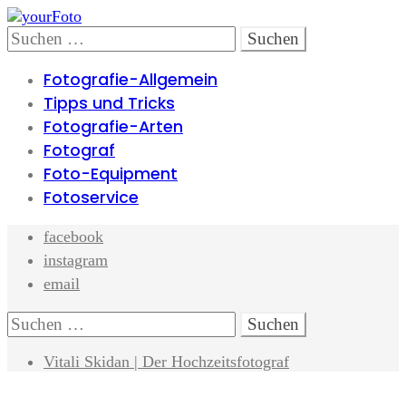
Skip
Skip
to
to
Search
Suchen
navigation
content
nach:
Fotografie-Allgemein
Tipps und Tricks
Fotografie-Arten
Fotograf
Foto-Equipment
Fotoservice
facebook
instagram
email
Search
Suchen
nach:
Vitali Skidan | Der Hochzeitsfotograf