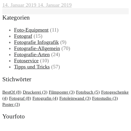
14. Januar 2019
14. Januar 2019
Kategorien
Foto-Equipment
(11)
Fotograf
(15)
Fotografie Infografik
(9)
Fotografie-Allgemein
(70)
Fotografie-Arten
(24)
Fotoservice
(10)
Tipps und Tricks
(57)
Stichwörter
BestOf
(8)
Druckerei
(3)
Filmposter
(3)
Fotobuch
(5)
Fotogeschenke
(4)
Fotograf
(8)
Fotografin
(4)
Fotoleinwand
(3)
Fotostudio
(3)
Poster
(3)
Yourfoto