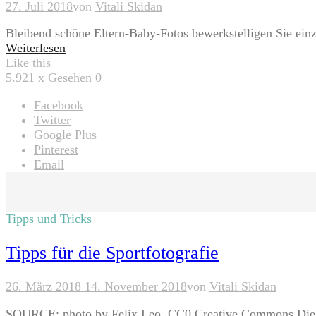
27. Juli 2018
von
Vitali Skidan
Bleibend schöne Eltern-Baby-Fotos bewerkstelligen Sie ei
Weiterlesen
Like this
5.921
x Gesehen
0
Facebook
Twitter
Google Plus
Pinterest
Email
Tipps und Tricks
Tipps für die Sportfotografie
26. März 2018
14. November 2018
von
Vitali Skidan
SOURCE: photo by Felix Leo, CC0 Creative Commons Die Sp