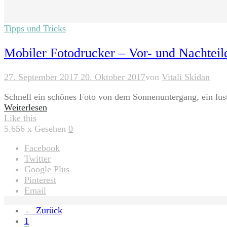
Tipps und Tricks
Mobiler Fotodrucker – Vor- und Nachteil
27. September 2017
20. Oktober 2017
von
Vitali Skidan
Schnell ein schönes Foto von dem Sonnenuntergang, ein lus
Weiterlesen
Like this
5.656
x Gesehen
0
Facebook
Twitter
Google Plus
Pinterest
Email
Seitennummerierung
←
Zurück
1