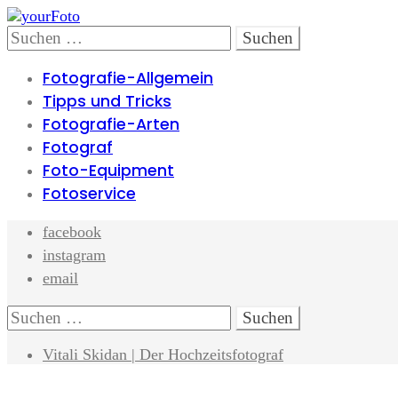
Skip
Skip
to
to
Search
Suchen
navigation
content
nach:
Fotografie-Allgemein
Tipps und Tricks
Fotografie-Arten
Fotograf
Foto-Equipment
Fotoservice
facebook
instagram
email
Search
Suchen
nach:
Vitali Skidan | Der Hochzeitsfotograf