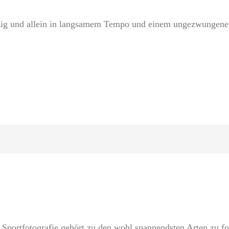
nzig und allein in langsamem Tempo und einem ungezwungene
ortfotografie gehört zu den wohl spannendsten Arten zu fo