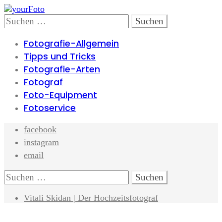
Skip
Skip
to
to
Search
Suchen
navigation
content
nach:
Fotografie-Allgemein
Tipps und Tricks
Fotografie-Arten
Fotograf
Foto-Equipment
Fotoservice
facebook
instagram
email
Search
Suchen
nach:
Vitali Skidan | Der Hochzeitsfotograf