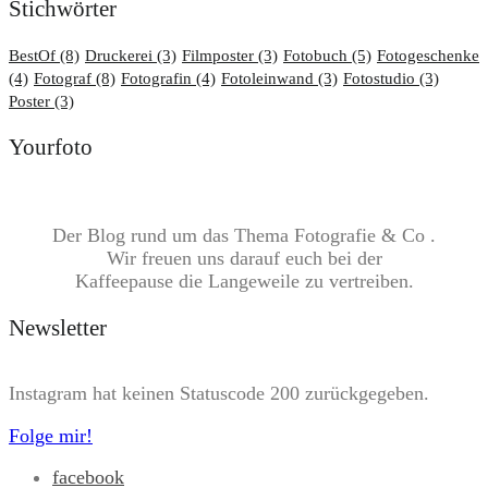
Stichwörter
BestOf
(8)
Druckerei
(3)
Filmposter
(3)
Fotobuch
(5)
Fotogeschenke
(4)
Fotograf
(8)
Fotografin
(4)
Fotoleinwand
(3)
Fotostudio
(3)
Poster
(3)
Yourfoto
Der Blog rund um das Thema Fotografie & Co .
Wir freuen uns darauf euch bei der
Kaffeepause die Langeweile zu vertreiben.
Newsletter
Instagram hat keinen Statuscode 200 zurückgegeben.
Folge mir!
facebook