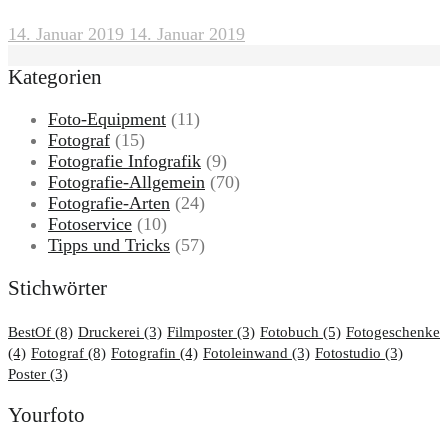
14. Januar 2019
14. Januar 2019
Kategorien
Foto-Equipment
(11)
Fotograf
(15)
Fotografie Infografik
(9)
Fotografie-Allgemein
(70)
Fotografie-Arten
(24)
Fotoservice
(10)
Tipps und Tricks
(57)
Stichwörter
BestOf
(8)
Druckerei
(3)
Filmposter
(3)
Fotobuch
(5)
Fotogeschenke
(4)
Fotograf
(8)
Fotografin
(4)
Fotoleinwand
(3)
Fotostudio
(3)
Poster
(3)
Yourfoto