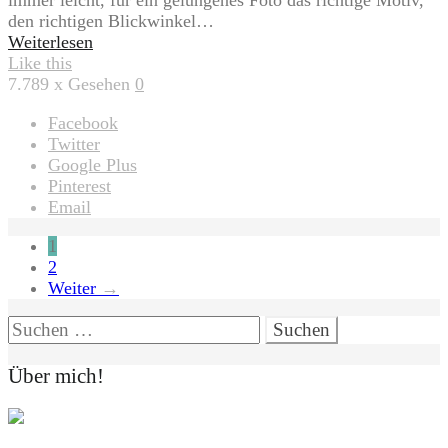
immer leicht, für ein gelungenes Foto das richtige Motiv,
den richtigen Blickwinkel…
Weiterlesen
Like this
7.789
x Gesehen
0
Facebook
Twitter
Google Plus
Pinterest
Email
Seitennummerierung
1
2
der
Weiter
→
Beiträge
Suchen
nach:
Über mich!