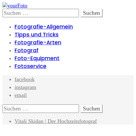
Skip
Skip
to
to
Search
Suchen
navigation
content
nach:
Fotografie-Allgemein
Tipps und Tricks
Fotografie-Arten
Fotograf
Foto-Equipment
Fotoservice
facebook
instagram
email
Search
Suchen
nach:
Vitali Skidan | Der Hochzeitsfotograf