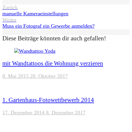
Beitragsnavigation
Zurück
manuelle Kameraeinstellungen
Weiter
Muss ein Fotograf ein Gewerbe anmelden?
Diese Beiträge könnten dir auch gefallen!
mit Wandtattoos die Wohnung verzieren
8. Mai 2015
20. Oktober 2017
1. Gartenhaus-Fotowettbewerb 2014
17. Dezember 2014
8. Dezember 2017