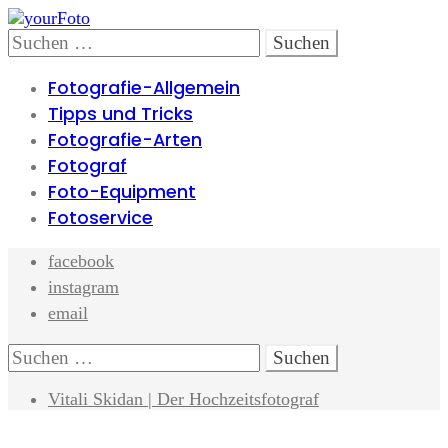
Skip
Skip
to
to
Search
Suchen
navigation
content
nach:
Fotografie-Allgemein
Tipps und Tricks
Fotografie-Arten
Fotograf
Foto-Equipment
Fotoservice
facebook
instagram
email
Search
Suchen
nach:
Vitali Skidan | Der Hochzeitsfotograf