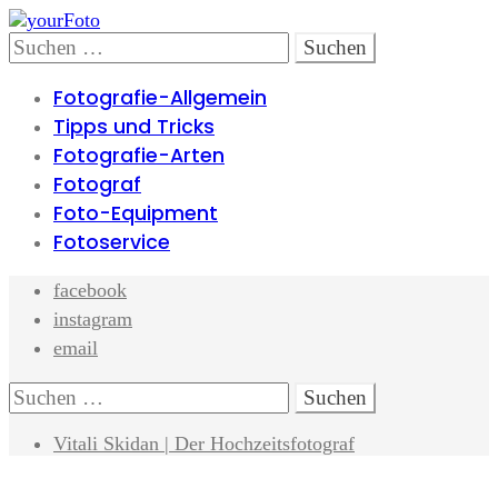
Skip
Skip
to
to
Search
Suchen
navigation
content
nach:
Fotografie-Allgemein
Tipps und Tricks
Fotografie-Arten
Fotograf
Foto-Equipment
Fotoservice
facebook
instagram
email
Search
Suchen
nach:
Vitali Skidan | Der Hochzeitsfotograf