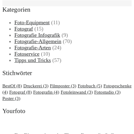
Kategorien
Foto-Equipment
(11)
Fotograf
(15)
Fotografie Infografik
(9)
Fotografie-Allgemein
(70)
Fotografie-Arten
(24)
Fotoservice
(10)
Tipps und Tricks
(57)
Stichwörter
BestOf
(8)
Druckerei
(3)
Filmposter
(3)
Fotobuch
(5)
Fotogeschenke
(4)
Fotograf
(8)
Fotografin
(4)
Fotoleinwand
(3)
Fotostudio
(3)
Poster
(3)
Yourfoto