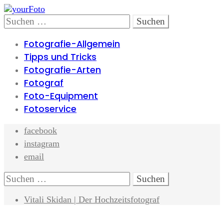
Skip
Skip
to
to
Search
Suchen
navigation
content
nach:
Fotografie-Allgemein
Tipps und Tricks
Fotografie-Arten
Fotograf
Foto-Equipment
Fotoservice
facebook
instagram
email
Search
Suchen
nach:
Vitali Skidan | Der Hochzeitsfotograf