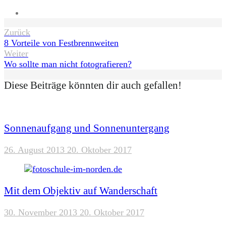
Website
Beitragsnavigation
Zurück
8 Vorteile von Festbrennweiten
Weiter
Wo sollte man nicht fotografieren?
Diese Beiträge könnten dir auch gefallen!
Sonnenaufgang und Sonnenuntergang
26. August 2013
20. Oktober 2017
Mit dem Objektiv auf Wanderschaft
30. November 2013
20. Oktober 2017