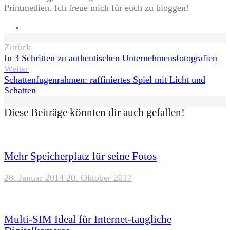
Printmedien. Ich freue mich für euch zu bloggen!
Website
Beitragsnavigation
Zurück
In 3 Schritten zu authentischen Unternehmensfotografien
Weiter
Schattenfugenrahmen: raffiniertes Spiel mit Licht und
Schatten
Diese Beiträge könnten dir auch gefallen!
Mehr Speicherplatz für seine Fotos
28. Januar 2014
20. Oktober 2017
Multi-SIM Ideal für Internet-taugliche