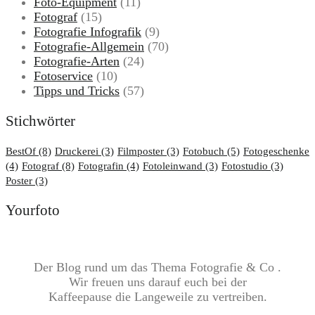
Foto-Equipment
(11)
Fotograf
(15)
Fotografie Infografik
(9)
Fotografie-Allgemein
(70)
Fotografie-Arten
(24)
Fotoservice
(10)
Tipps und Tricks
(57)
Stichwörter
BestOf
(8)
Druckerei
(3)
Filmposter
(3)
Fotobuch
(5)
Fotogeschenke
(4)
Fotograf
(8)
Fotografin
(4)
Fotoleinwand
(3)
Fotostudio
(3)
Poster
(3)
Yourfoto
Der Blog rund um das Thema Fotografie & Co .
Wir freuen uns darauf euch bei der
Kaffeepause die Langeweile zu vertreiben.