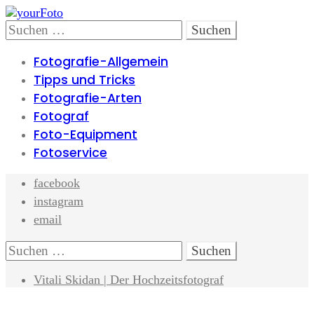
Skip
Skip
to
to
Search
Suchen
navigation
content
nach:
Fotografie-Allgemein
Tipps und Tricks
Fotografie-Arten
Fotograf
Foto-Equipment
Fotoservice
facebook
instagram
email
Search
Suchen
nach:
Vitali Skidan | Der Hochzeitsfotograf