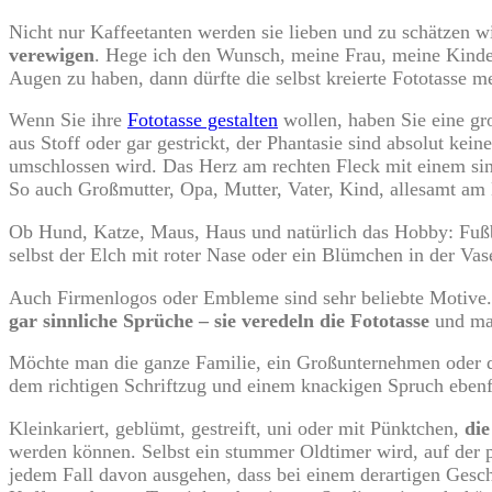
Nicht nur Kaffeetanten werden sie lieben und zu schätzen w
verewigen
. Hege ich den Wunsch, meine Frau, meine Kinder
Augen zu haben, dann dürfte die selbst kreierte Fototasse me
Wenn Sie ihre
Fototasse gestalten
wollen, haben Sie eine gro
aus Stoff oder gar gestrickt, der Phantasie sind absolut k
umschlossen wird. Das Herz am rechten Fleck mit einem sin
So auch Großmutter, Opa, Mutter, Vater, Kind, allesamt am 
Ob Hund, Katze, Maus, Haus und natürlich das Hobby: Fußba
selbst der Elch mit roter Nase oder ein Blümchen in der Vase
Auch Firmenlogos oder Embleme sind sehr beliebte Motive.
gar sinnliche Sprüche – sie veredeln die Fototasse
und mac
Möchte man die ganze Familie, ein Großunternehmen oder den
dem richtigen Schriftzug und einem knackigen Spruch ebenfa
Kleinkariert, geblümt, gestreift, uni oder mit Pünktchen,
die
werden können. Selbst ein stummer Oldtimer wird, auf der 
jedem Fall davon ausgehen, dass bei einem derartigen Geschen