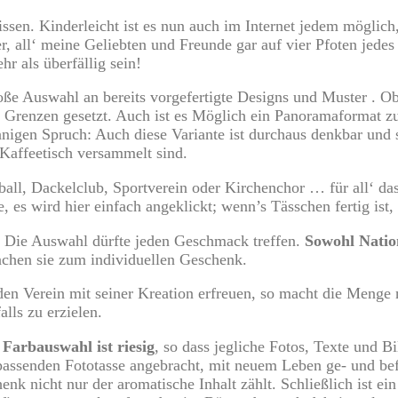
issen. Kinderleicht ist es nun auch im Internet jedem möglich
, all‘ meine Geliebten und Freunde gar auf vier Pfoten jedes
hr als überfällig sein!
ße Auswahl an bereits vorgefertigte Designs und Muster . Ob n
eine Grenzen gesetzt. Auch ist es Möglich ein Panoramaformat
nigen Spruch: Auch diese Variante ist durchaus denkbar und 
Kaffeetisch versammelt sind.
ll, Dackelclub, Sportverein oder Kirchenchor … für all‘ da
, es wird hier einfach angeklickt; wenn’s Tässchen fertig ist,
 Die Auswahl dürfte jeden Geschmack treffen.
Sowohl Nation
hen sie zum individuellen Geschenk.
 Verein mit seiner Kreation erfreuen, so macht die Menge na
lls zu erzielen.
 Farbauswahl ist riesig
, so dass jegliche Fotos, Texte und B
passenden Fototasse angebracht, mit neuem Leben ge- und bef
k nicht nur der aromatische Inhalt zählt. Schließlich ist ein 