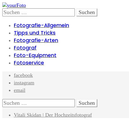
Skip
Skip
to
to
Search
Suchen
navigation
content
nach:
Fotografie-Allgemein
Tipps und Tricks
Fotografie-Arten
Fotograf
Foto-Equipment
Fotoservice
facebook
instagram
email
Search
Suchen
nach:
Vitali Skidan | Der Hochzeitsfotograf