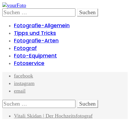
Skip
Skip
to
to
Search
Suchen
navigation
content
nach:
Fotografie-Allgemein
Tipps und Tricks
Fotografie-Arten
Fotograf
Foto-Equipment
Fotoservice
facebook
instagram
email
Search
Suchen
nach:
Vitali Skidan | Der Hochzeitsfotograf