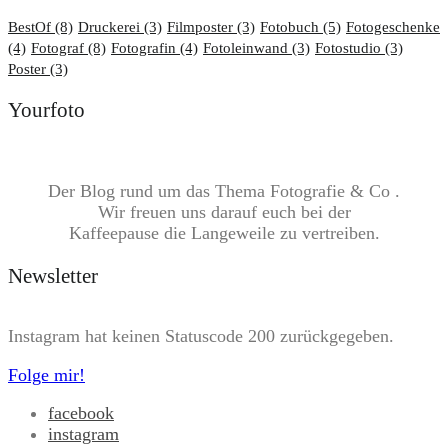
BestOf
(8)
Druckerei
(3)
Filmposter
(3)
Fotobuch
(5)
Fotogeschenke
(4)
Fotograf
(8)
Fotografin
(4)
Fotoleinwand
(3)
Fotostudio
(3)
Poster
(3)
Yourfoto
Der Blog rund um das Thema Fotografie & Co .
Wir freuen uns darauf euch bei der
Kaffeepause die Langeweile zu vertreiben.
Newsletter
Instagram hat keinen Statuscode 200 zurückgegeben.
Folge mir!
facebook
instagram