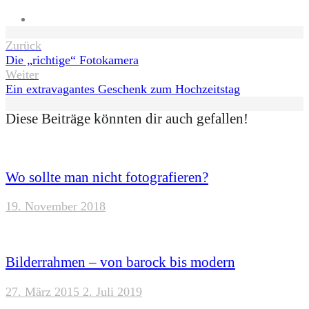
Website
Beitragsnavigation
Zurück
Die „richtige“ Fotokamera
Weiter
Ein extravagantes Geschenk zum Hochzeitstag
Diese Beiträge könnten dir auch gefallen!
Wo sollte man nicht fotografieren?
19. November 2018
Bilderrahmen – von barock bis modern
27. März 2015
2. Juli 2019