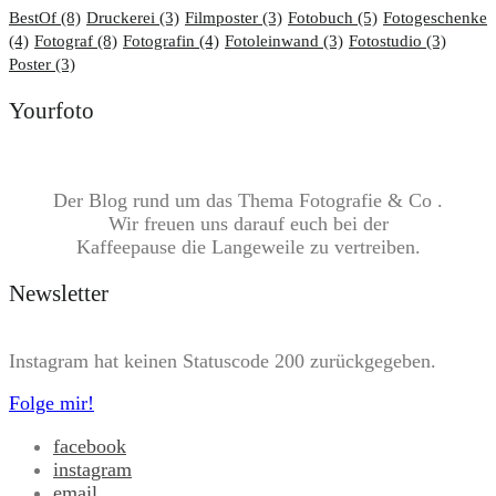
BestOf
(8)
Druckerei
(3)
Filmposter
(3)
Fotobuch
(5)
Fotogeschenke
(4)
Fotograf
(8)
Fotografin
(4)
Fotoleinwand
(3)
Fotostudio
(3)
Poster
(3)
Yourfoto
Der Blog rund um das Thema Fotografie & Co .
Wir freuen uns darauf euch bei der
Kaffeepause die Langeweile zu vertreiben.
Newsletter
Instagram hat keinen Statuscode 200 zurückgegeben.
Folge mir!
facebook
instagram
email