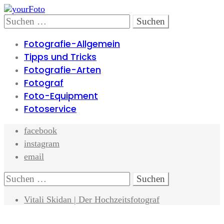
Skip
Skip
to
to
Search
Suchen
navigation
content
nach:
Fotografie-Allgemein
Tipps und Tricks
Fotografie-Arten
Fotograf
Foto-Equipment
Fotoservice
facebook
instagram
email
Search
Suchen
nach:
Vitali Skidan | Der Hochzeitsfotograf