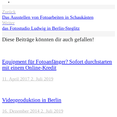
Website
Beitragsnavigation
Zurück
Das Ausstellen von Fotoarbeiten in Schaukästen
Weiter
das Fotostudio Ludwig in Berlin-Steglitz
Diese Beiträge könnten dir auch gefallen!
Equipment für Fotoanfänger? Sofort durchstarten
mit einem Online-Kredit
11. April 2017
2. Juli 2019
Videoproduktion in Berlin
16. Dezember 2014
2. Juli 2019