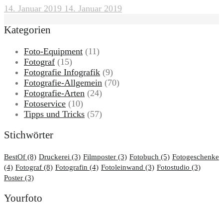
14. Januar 2019
14. Januar 2019
Kategorien
Foto-Equipment
(11)
Fotograf
(15)
Fotografie Infografik
(9)
Fotografie-Allgemein
(70)
Fotografie-Arten
(24)
Fotoservice
(10)
Tipps und Tricks
(57)
Stichwörter
BestOf
(8)
Druckerei
(3)
Filmposter
(3)
Fotobuch
(5)
Fotogeschenke
(4)
Fotograf
(8)
Fotografin
(4)
Fotoleinwand
(3)
Fotostudio
(3)
Poster
(3)
Yourfoto