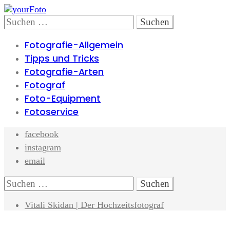
Skip
Skip
to
to
Search
Suchen
navigation
content
nach:
Fotografie-Allgemein
Tipps und Tricks
Fotografie-Arten
Fotograf
Foto-Equipment
Fotoservice
facebook
instagram
email
Search
Suchen
nach:
Vitali Skidan | Der Hochzeitsfotograf