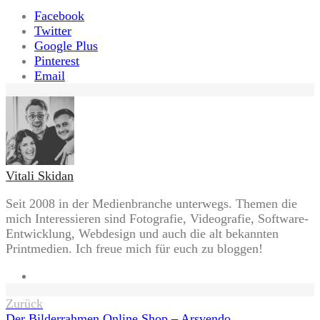
Facebook
Twitter
Google Plus
Pinterest
Email
Vitali Skidan
Seit 2008 in der Medienbranche unterwegs. Themen die
mich Interessieren sind Fotografie, Videografie, Software-
Entwicklung, Webdesign und auch die alt bekannten
Printmedien. Ich freue mich für euch zu bloggen!
Website
Beitragsnavigation
Zurück
Der Bilderrahmen Online Shop – Arsvendo