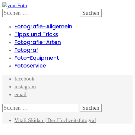
Skip
Skip
to
to
Search
Suchen
navigation
content
nach:
Fotografie-Allgemein
Tipps und Tricks
Fotografie-Arten
Fotograf
Foto-Equipment
Fotoservice
facebook
instagram
email
Search
Suchen
nach:
Vitali Skidan | Der Hochzeitsfotograf