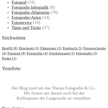
Fotograf
(15)
Fotografie Infografik
(9)
Fotografie-Allgemein
(70)
Fotografie-Arten
(24)
Fotoservice
(10)
Tipps und Tricks
(57)
Stichwörter
BestOf
(8)
Druckerei
(3)
Filmposter
(3)
Fotobuch
(5)
Fotogeschenke
(4)
Fotograf
(8)
Fotografin
(4)
Fotoleinwand
(3)
Fotostudio
(3)
Poster
(3)
Yourfoto
Der Blog rund um das Thema Fotografie & Co .
Wir freuen uns darauf euch bei der
Kaffeepause die Langeweile zu vertreiben.