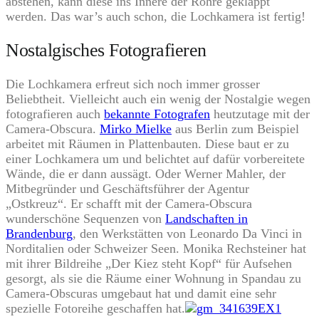
abstehen, kann diese ins Innere der Röhre geklappt
werden. Das war’s auch schon, die Lochkamera ist fertig!
Nostalgisches Fotografieren
Die Lochkamera erfreut sich noch immer grosser
Beliebtheit. Vielleicht auch ein wenig der Nostalgie wegen
fotografieren auch
bekannte Fotografen
heutzutage mit der
Camera-Obscura.
Mirko Mielke
aus Berlin zum Beispiel
arbeitet mit Räumen in Plattenbauten. Diese baut er zu
einer Lochkamera um und belichtet auf dafür vorbereitete
Wände, die er dann aussägt. Oder Werner Mahler, der
Mitbegründer und Geschäftsführer der Agentur
„Ostkreuz“. Er schafft mit der Camera-Obscura
wunderschöne Sequenzen von
Landschaften in
Brandenburg
, den Werkstätten von Leonardo Da Vinci in
Norditalien oder Schweizer Seen. Monika Rechsteiner hat
mit ihrer Bildreihe „Der Kiez steht Kopf“ für Aufsehen
gesorgt, als sie die Räume einer Wohnung in Spandau zu
Camera-Obscuras umgebaut hat und damit eine sehr
spezielle Fotoreihe geschaffen hat.