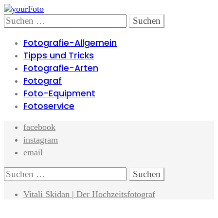
Skip
Skip
to
to
Search
Suchen
navigation
content
nach:
Fotografie-Allgemein
Tipps und Tricks
Fotografie-Arten
Fotograf
Foto-Equipment
Fotoservice
facebook
instagram
email
Search
Suchen
nach:
Vitali Skidan | Der Hochzeitsfotograf