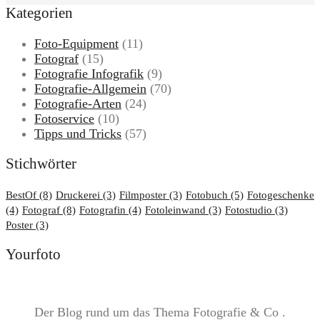
Kategorien
Foto-Equipment
(11)
Fotograf
(15)
Fotografie Infografik
(9)
Fotografie-Allgemein
(70)
Fotografie-Arten
(24)
Fotoservice
(10)
Tipps und Tricks
(57)
Stichwörter
BestOf
(8)
Druckerei
(3)
Filmposter
(3)
Fotobuch
(5)
Fotogeschenke
(4)
Fotograf
(8)
Fotografin
(4)
Fotoleinwand
(3)
Fotostudio
(3)
Poster
(3)
Yourfoto
Der Blog rund um das Thema Fotografie & Co .