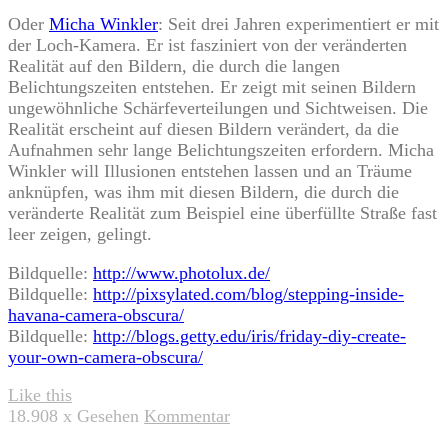
Oder
Micha Winkler
: Seit drei Jahren experimentiert er mit
der Loch-Kamera. Er ist fasziniert von der veränderten
Realität auf den Bildern, die durch die langen
Belichtungszeiten entstehen. Er zeigt mit seinen Bildern
ungewöhnliche Schärfeverteilungen und Sichtweisen. Die
Realität erscheint auf diesen Bildern verändert, da die
Aufnahmen sehr lange Belichtungszeiten erfordern. Micha
Winkler will Illusionen entstehen lassen und an Träume
anknüpfen, was ihm mit diesen Bildern, die durch die
veränderte Realität zum Beispiel eine überfüllte Straße fast
leer zeigen, gelingt.
Bildquelle:
http://www.photolux.de/
Bildquelle:
http://pixsylated.com/blog/stepping-inside-
havana-camera-obscura/
Bildquelle:
http://blogs.getty.edu/iris/friday-diy-create-
your-own-camera-obscura/
Like this
18.908
x Gesehen
Kommentar