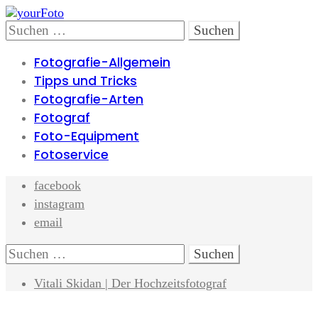
Skip
Skip
to
to
Search
Suchen
navigation
content
nach:
Fotografie-Allgemein
Tipps und Tricks
Fotografie-Arten
Fotograf
Foto-Equipment
Fotoservice
facebook
instagram
email
Search
Suchen
nach:
Vitali Skidan | Der Hochzeitsfotograf