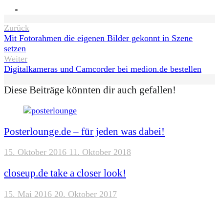
Website
Beitragsnavigation
Zurück
Mit Fotorahmen die eigenen Bilder gekonnt in Szene
setzen
Weiter
Digitalkameras und Camcorder bei medion.de bestellen
Diese Beiträge könnten dir auch gefallen!
Posterlounge.de – für jeden was dabei!
15. Oktober 2016
11. Oktober 2018
closeup.de take a closer look!
15. Mai 2016
20. Oktober 2017