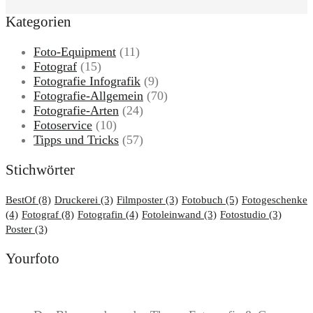
Kategorien
Foto-Equipment
(11)
Fotograf
(15)
Fotografie Infografik
(9)
Fotografie-Allgemein
(70)
Fotografie-Arten
(24)
Fotoservice
(10)
Tipps und Tricks
(57)
Stichwörter
BestOf
(8)
Druckerei
(3)
Filmposter
(3)
Fotobuch
(5)
Fotogeschenke
(4)
Fotograf
(8)
Fotografin
(4)
Fotoleinwand
(3)
Fotostudio
(3)
Poster
(3)
Yourfoto