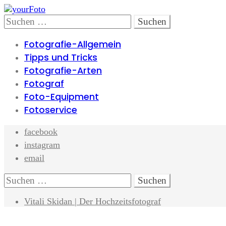
Skip
Skip
to
to
Search
Suchen
navigation
content
nach:
Fotografie-Allgemein
Tipps und Tricks
Fotografie-Arten
Fotograf
Foto-Equipment
Fotoservice
facebook
instagram
email
Search
Suchen
nach:
Vitali Skidan | Der Hochzeitsfotograf