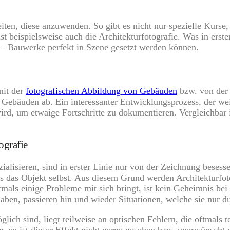
eiten, diese anzuwenden. So gibt es nicht nur spezielle Kurse
t beispielsweise auch die Architekturfotografie. Was in erster L
 – Bauwerke perfekt in Szene gesetzt werden können.
mit der
fotografischen Abbildung von Gebäuden
bzw. von der 
 Gebäuden ab. Ein interessanter Entwicklungsprozess, der wei
ird, um etwaige Fortschritte zu dokumentieren. Vergleichbar i
ografie
zialisieren, sind in erster Linie nur von der Zeichnung besess
als das Objekt selbst. Aus diesem Grund werden Architekturfo
als einige Probleme mit sich bringt, ist kein Geheimnis bei 
t haben, passieren hin und wieder Situationen, welche sie nur
glich sind, liegt teilweise an optischen Fehlern, die oftmal
n, so ist dieser Effekt nicht gerne gesehen bzw. unerwünscht 