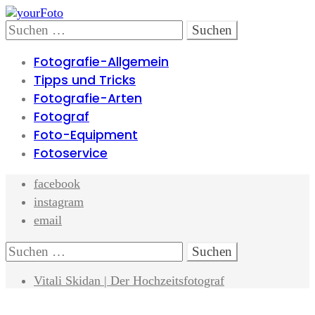
Skip
Skip
to
to
Search
Suchen
navigation
content
nach:
Fotografie-Allgemein
Tipps und Tricks
Fotografie-Arten
Fotograf
Foto-Equipment
Fotoservice
facebook
instagram
email
Search
Suchen
nach:
Vitali Skidan | Der Hochzeitsfotograf