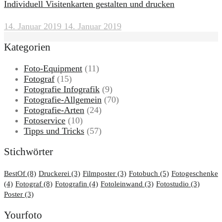
Individuell Visitenkarten gestalten und drucken
14. Januar 2019
14. Januar 2019
Kategorien
Foto-Equipment
(11)
Fotograf
(15)
Fotografie Infografik
(9)
Fotografie-Allgemein
(70)
Fotografie-Arten
(24)
Fotoservice
(10)
Tipps und Tricks
(57)
Stichwörter
BestOf
(8)
Druckerei
(3)
Filmposter
(3)
Fotobuch
(5)
Fotogeschenke
(4)
Fotograf
(8)
Fotografin
(4)
Fotoleinwand
(3)
Fotostudio
(3)
Poster
(3)
Yourfoto