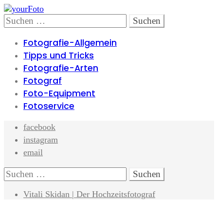
Skip
Skip
to
to
Search
Suchen
navigation
content
nach:
Fotografie-Allgemein
Tipps und Tricks
Fotografie-Arten
Fotograf
Foto-Equipment
Fotoservice
facebook
instagram
email
Search
Suchen
nach:
Vitali Skidan | Der Hochzeitsfotograf