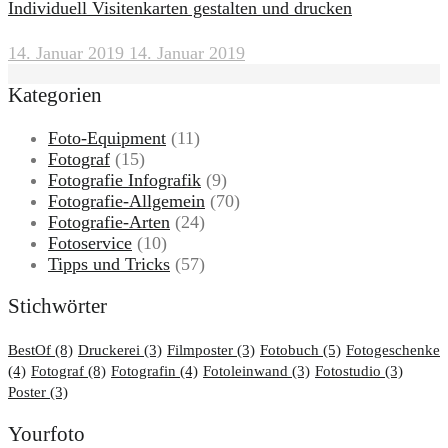
Individuell Visitenkarten gestalten und drucken
14. Januar 2019
14. Januar 2019
Kategorien
Foto-Equipment
(11)
Fotograf
(15)
Fotografie Infografik
(9)
Fotografie-Allgemein
(70)
Fotografie-Arten
(24)
Fotoservice
(10)
Tipps und Tricks
(57)
Stichwörter
BestOf
(8)
Druckerei
(3)
Filmposter
(3)
Fotobuch
(5)
Fotogeschenke
(4)
Fotograf
(8)
Fotografin
(4)
Fotoleinwand
(3)
Fotostudio
(3)
Poster
(3)
Yourfoto