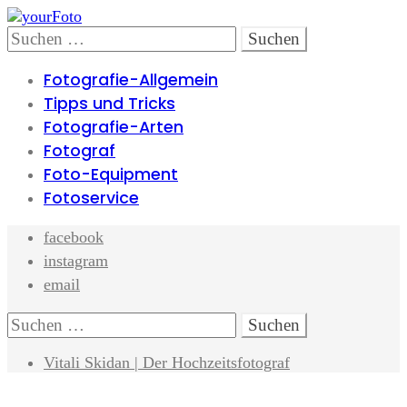
Skip
Skip
to
to
Search
Suchen
navigation
content
nach:
Fotografie-Allgemein
Tipps und Tricks
Fotografie-Arten
Fotograf
Foto-Equipment
Fotoservice
facebook
instagram
email
Search
Suchen
nach:
Vitali Skidan | Der Hochzeitsfotograf