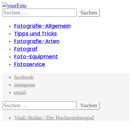
Skip
Skip
to
to
Search
Suchen
navigation
content
nach:
Fotografie-Allgemein
Tipps und Tricks
Fotografie-Arten
Fotograf
Foto-Equipment
Fotoservice
facebook
instagram
email
Search
Suchen
nach:
Vitali Skidan | Der Hochzeitsfotograf