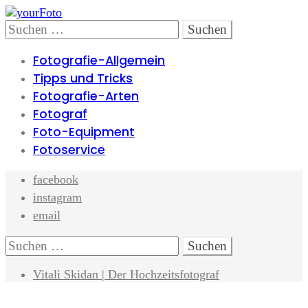
Skip
Skip
to
to
Search
Suchen
navigation
content
nach:
Fotografie-Allgemein
Tipps und Tricks
Fotografie-Arten
Fotograf
Foto-Equipment
Fotoservice
facebook
instagram
email
Search
Suchen
nach:
Vitali Skidan | Der Hochzeitsfotograf