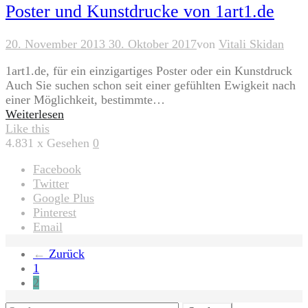
Poster und Kunstdrucke von 1art1.de
20. November 2013
30. Oktober 2017
von
Vitali Skidan
1art1.de, für ein einzigartiges Poster oder ein Kunstdruck
Auch Sie suchen schon seit einer gefühlten Ewigkeit nach
einer Möglichkeit, bestimmte…
Weiterlesen
Like this
4.831
x Gesehen
0
Facebook
Twitter
Google Plus
Pinterest
Email
Seitennummerierung
←
Zurück
1
der
2
Beiträge