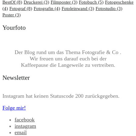
BestOf
(8)
Druckerei
(3)
Filmposter
(3)
Fotobuch
(5)
Fotogeschenke
(4)
Fotograf
(8)
Fotografin
(4)
Fotoleinwand
(3)
Fotostudio
(3)
Poster
(3)
Yourfoto
Der Blog rund um das Thema Fotografie & Co .
Wir freuen uns darauf euch bei der
Kaffeepause die Langeweile zu vertreiben.
Newsletter
Instagram hat keinen Statuscode 200 zurückgegeben.
Folge mir!
facebook
instagram
email